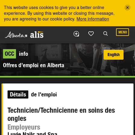
Skip to the main content
This website uses cookies to give you a better online
experience. By using this website or closing this message,
you are agreeing to our cookie policy.
More information
MENU
OCC
info
English
Offres d’emploi en Alberta
Détails
de l'emploi
Technicien/Technicienne en soins des
ongles
Employeurs
Luvie Nails and Spa