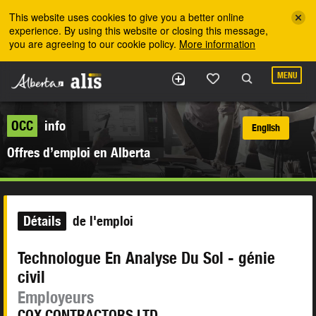
Skip to the main content
This website uses cookies to give you a better online
experience. By using this website or closing this message,
you are agreeing to our cookie policy.
More information
MENU
OCC
info
English
Offres d’emploi en Alberta
Détails
de l'emploi
Technologue En Analyse Du Sol - génie
civil
Employeurs
COX CONTRACTORS LTD