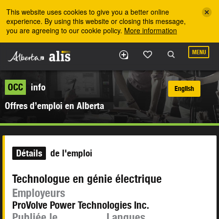
Skip to the main content
This website uses cookies to give you a better online
experience. By using this website or closing this message,
you are agreeing to our cookie policy.
More information
MENU
OCC
info
English
Offres d’emploi en Alberta
Détails
de l'emploi
Technologue en génie électrique
Employeurs
ProVolve Power Technologies Inc.
Publiée le
Langues