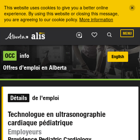
Skip to the main content
This website uses cookies to give you a better online
experience. By using this website or closing this message,
you are agreeing to our cookie policy.
More information
MENU
OCC
info
English
Offres d’emploi en Alberta
Détails
de l'emploi
Technologue en ultrasonographie
cardiaque pédiatrique
Employeurs
Providence Pediatric Cardiology