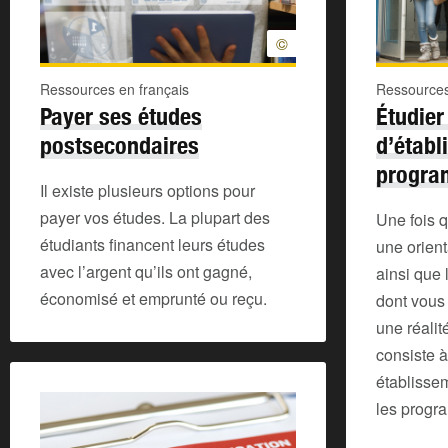
©
Ressources en français
Ressources
Payer ses études
Étudier
postsecondaires
d’établ
progr
Il existe plusieurs options pour
payer vos études. La plupart des
Une fois 
étudiants financent leurs études
une orient
avec l’argent qu’ils ont gagné,
ainsi que 
économisé et emprunté ou reçu.
dont vous 
une réalit
consiste à
établisse
les progr