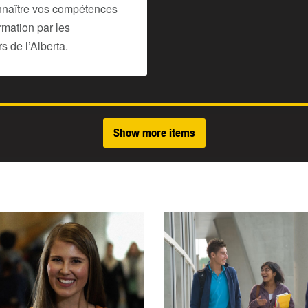
onnaître vos compétences
ormation par les
 de l’Alberta.
Show more items