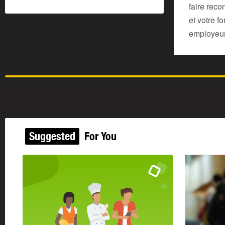
faire rec
et votre f
employeurs
Suggested
For You