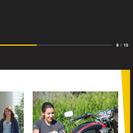
8
/
10