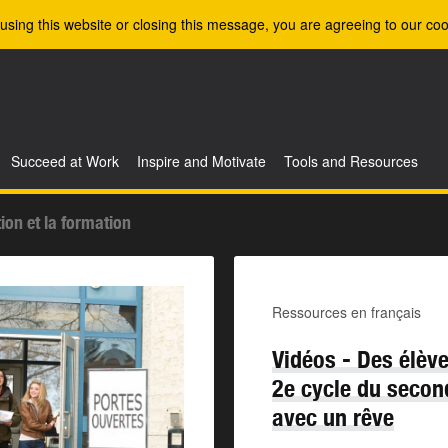
using this website or closing this message, you are agreeing to our coo
Succeed at Work
Inspire and Motivate
Tools and Resources
ion et la formation
Ressources en français
Vidéos - Des élèv
2e cycle du secon
avec un rêve