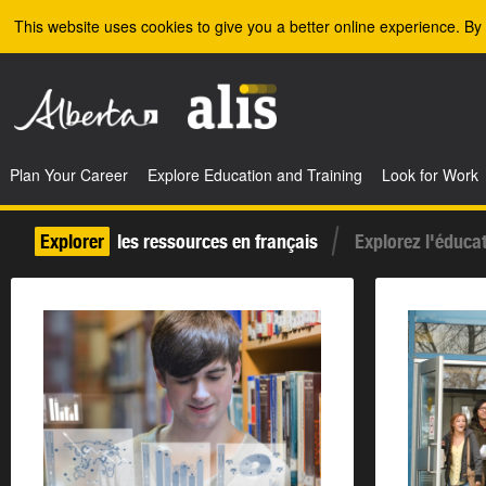
Skip to the main content
This website uses cookies to give you a better online experience. By 
Plan Your Career
Explore Education and Training
Look for Work
Explorer
les ressources en français
Explorez l'éducat