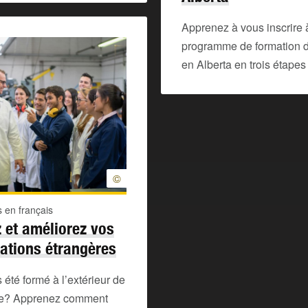
Apprenez à vous inscrire 
programme de formation d
en Alberta en trois étapes
©
 en français
 et améliorez vos
cations étrangères
été formé à l’extérieur de
ce? Apprenez comment