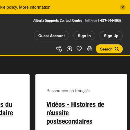
kie policy.
More information
Alberta Supports Contact Centre
Toll Free
1-877-644-9992
Guest Account
Sign In
Sign Up
Search
Ressources en français
es du
Vidéos - Histoires de
daire
réussite
postsecondaires