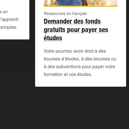
à un
Ressources en français
’apprenti
Demander des fonds
 simples.
gratuits pour payer ses
études
Votre pourriez avoir droit à des
bourses d’études, à des bourses ou
à des subventions pour payer votre
formation et vos études.