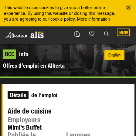
Skip to the main content
This website uses cookies to give you a better online
experience. By using this website or closing this message,
you are agreeing to our cookie policy.
More information
MENU
OCC
info
English
Offres d’emploi en Alberta
Détails
de l'emploi
Aide de cuisine
Employeurs
Mimi's Buffet
Publiée le
Langues