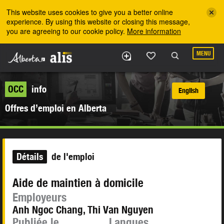
Skip to the main content
This website uses cookies to give you a better online
experience. By using this website or closing this message,
you are agreeing to our cookie policy.
More information
MENU
OCC
info
English
Offres d’emploi en Alberta
Détails
de l'emploi
Aide de maintien à domicile
Employeurs
Anh Ngoc Chang, Thi Van Nguyen
Publiée le
Langues