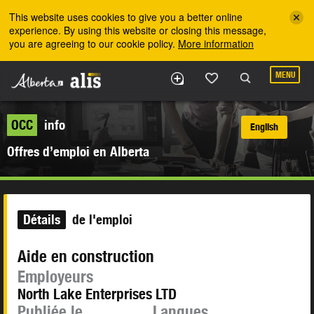
Skip to the main content
This website uses cookies to give you a better online
experience. By using this website or closing this message,
you are agreeing to our cookie policy.
More information
MENU
OCC
info
English
Offres d’emploi en Alberta
Détails
de l'emploi
Aide en construction
Employeurs
North Lake Enterprises LTD
Publiée le
Langues