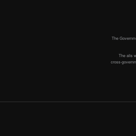
The Governmen
The alis 
cross-governme