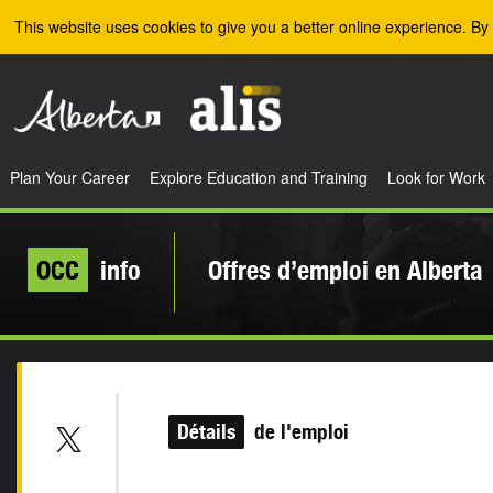
Skip to the main content
This website uses cookies to give you a better online experience. By 
Plan Your Career
Explore Education and Training
Look for Work
OCC
info
Offres d’emploi en Alberta
Détails
de l'emploi