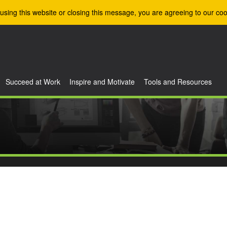
using this website or closing this message, you are agreeing to our coo
Succeed at Work
Inspire and Motivate
Tools and Resources