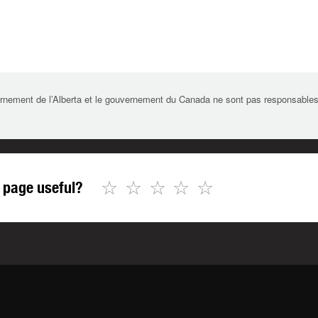
rnement de l’Alberta et le gouvernement du Canada ne sont pas responsables de 
☆
☆
☆
☆
☆
 page useful?