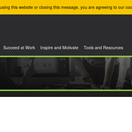
using this website or closing this message, you are agreeing to our coo
Succeed at Work
Inspire and Motivate
Tools and Resources