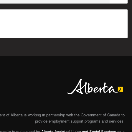
Alberta
t of Alberta is working in partnership with the Government of Canada to
provide employment support programs and services.
website is maintained by
Alberta Assisted Living and Social Services
as a