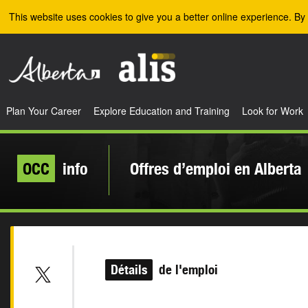
Skip to the main content
This website uses cookies to give you a better online experience. By 
Plan Your Career
Explore Education and Training
Look for Work
OCC
info
Offres d’emploi en Alberta
Détails
de l'emploi