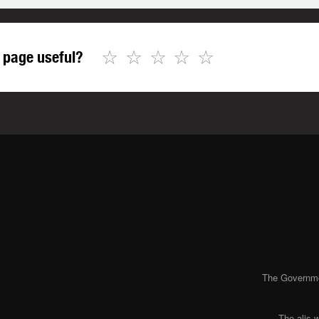
☆
☆
☆
☆
☆
 page useful?
The Governmen
The alis 