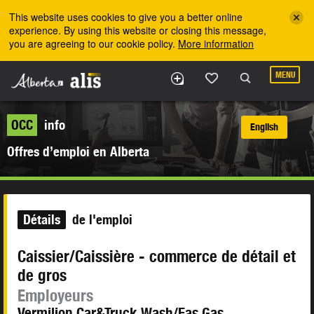
Skip to the main content
This website uses cookies to give you a better online
experience. By using this website or closing this message,
you are agreeing to our cookie policy.
More information
MENU
OCC
info
English
Offres d’emploi en Alberta
Détails
de l'emploi
Caissier/Caissière - commerce de détail et
de gros
Employeurs
Vermilion Car&Truck Wash/Fas Gas