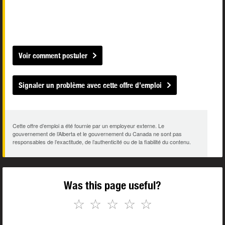
Voir comment postuler
Signaler un problème avec cette offre d’emploi
Cette offre d’emploi a été fournie par un employeur externe. Le
gouvernement de l’Alberta et le gouvernement du Canada ne sont pas
responsables de l’exactitude, de l’authenticité ou de la fiabilité du contenu.
Was this page useful?
☆
☆
☆
☆
☆