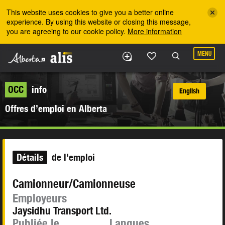
Skip to the main content
This website uses cookies to give you a better online
experience. By using this website or closing this message,
you are agreeing to our cookie policy.
More information
MENU
OCC
info
English
Offres d’emploi en Alberta
Détails
de l'emploi
Camionneur/Camionneuse
Employeurs
Jaysidhu Transport Ltd.
Publiée le
Langues