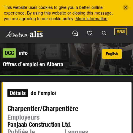
Skip to the main content
This website uses cookies to give you a better online
experience. By using this website or closing this message,
you are agreeing to our cookie policy.
More information
MENU
OCC
info
English
Offres d’emploi en Alberta
Détails
de l'emploi
Charpentier/Charpentière
Employeurs
Panjaab Construction Ltd.
Publiée le
Langues