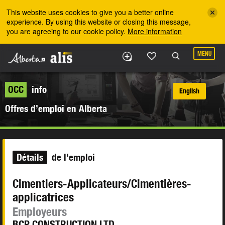
Skip to the main content
This website uses cookies to give you a better online
experience. By using this website or closing this message,
you are agreeing to our cookie policy.
More information
MENU
OCC
info
English
Offres d’emploi en Alberta
Détails
de l'emploi
Cimentiers-Applicateurs/Cimentières-
applicatrices
Employeurs
BCP CONSTRUCTION LTD.