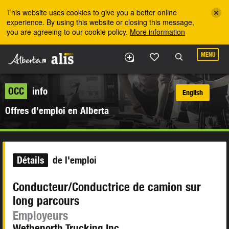
Skip to the main content
This website uses cookies to give you a better online
experience. By using this website or closing this message,
you are agreeing to our cookie policy.
More information
MENU
OCC
info
English
Offres d’emploi en Alberta
Détails
de l'emploi
Conducteur/Conductrice de camion sur
long parcours
Employeurs
Wethenorth Trucking Inc.