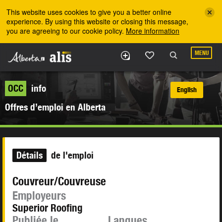
Skip to the main content
This website uses cookies to give you a better online
experience. By using this website or closing this message,
you are agreeing to our cookie policy.
More information
MENU
OCC
info
English
Offres d’emploi en Alberta
Détails
de l'emploi
Couvreur/Couvreuse
Employeurs
Superior Roofing
Publiée le
Langues