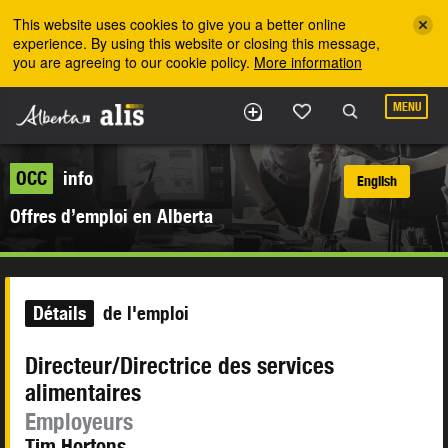
Skip to the main content
This website uses cookies to give you a better online
experience. By using this website or closing this message,
you are agreeing to our cookie policy.
More information
MENU
OCC
info
English
Offres d’emploi en Alberta
Détails
de l'emploi
Directeur/Directrice des services
alimentaires
Employeurs
Tim Hortons