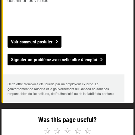
des minorités visibles
Voir comment postuler
Signaler un problème avec cette offre d’emploi
Cette offre d’emploi a été fournie par un employeur externe. Le
gouvernement de l’Alberta et le gouvernement du Canada ne sont pas
responsables de l’exactitude, de l’authenticité ou de la fiabilité du contenu.
Was this page useful?
☆
☆
☆
☆
☆