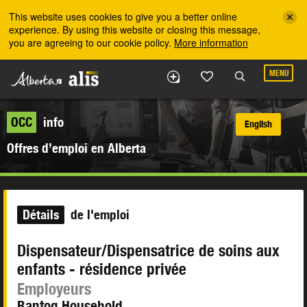
Skip to the main content
This website uses cookies to give you a better online
experience. By using this website or closing this message,
you are agreeing to our cookie policy.
More information
MENU
OCC
info
English
Offres d’emploi en Alberta
Détails
de l'emploi
Dispensateur/Dispensatrice de soins aux
enfants - résidence privée
Employeurs
Bantog Household