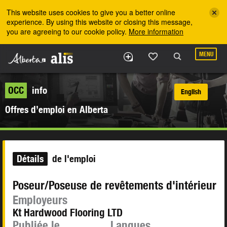
Skip to the main content
This website uses cookies to give you a better online
experience. By using this website or closing this message,
you are agreeing to our cookie policy.
More information
MENU
OCC
info
English
Offres d’emploi en Alberta
Détails
de l'emploi
Poseur/Poseuse de revêtements d'intérieur
Employeurs
Kt Hardwood Flooring LTD
Publiée le
Langues