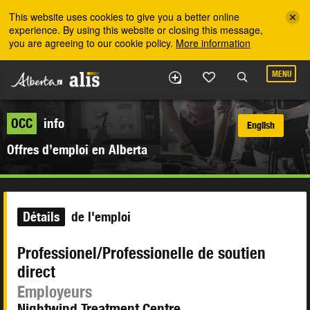
Skip to the main content
This website uses cookies to give you a better online
experience. By using this website or closing this message,
you are agreeing to our cookie policy.
More information
MENU
OCC
info
English
Offres d’emploi en Alberta
Détails
de l'emploi
Professionel/Professionelle de soutien
direct
Employeurs
Nightwind Treatment Centre