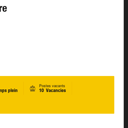
re
Postes vacants
mps plein
10 Vacancies