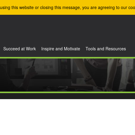
using this website or closing this message, you are agreeing to our coo
Succeed at Work
Inspire and Motivate
Tools and Resources