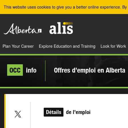
Skip to the main content
This website uses cookies to give you a better online experience. By 
Plan Your Career
Explore Education and Training
Look for Work
OCC
info
Offres d’emploi en Alberta
Détails
de l'emploi