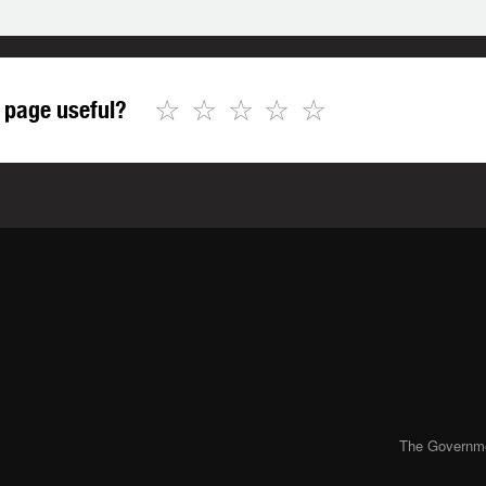
☆
☆
☆
☆
☆
 page useful?
The Governmen