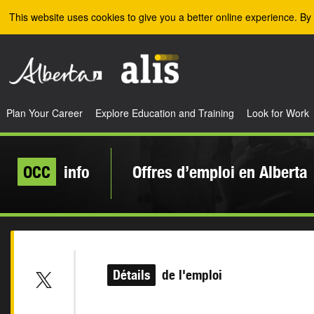
Skip to the main content
This website uses cookies to give you a better online experience. By 
Plan Your Career
Explore Education and Training
Look for Work
OCC
info
Offres d’emploi en Alberta
Détails
de l'emploi