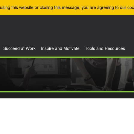
using this website or closing this message, you are agreeing to our coo
Succeed at Work
Inspire and Motivate
Tools and Resources