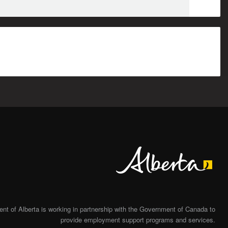
Alberta
t of Alberta is working in partnership with the Government of Canada to
provide employment support programs and services.