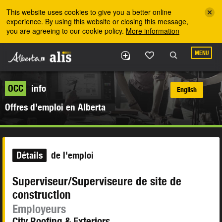
Skip to the main content
This website uses cookies to give you a better online
experience. By using this website or closing this message,
you are agreeing to our cookie policy.
More information
MENU
OCC
info
English
Offres d’emploi en Alberta
Détails
de l'emploi
Superviseur/Superviseure de site de
construction
Employeurs
City Roofing & Exteriors