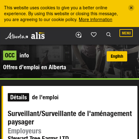
Skip to the main content
This website uses cookies to give you a better online
experience. By using this website or closing this message,
you are agreeing to our cookie policy.
More information
MENU
OCC
info
English
Offres d’emploi en Alberta
Détails
de l'emploi
Surveillant/Surveillante de l'aménagement
paysager
Employeurs
Stewart Tree Farms LTD