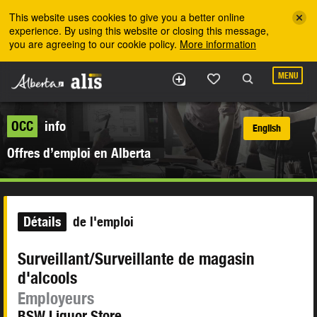
Skip to the main content
This website uses cookies to give you a better online
experience. By using this website or closing this message,
you are agreeing to our cookie policy.
More information
MENU
OCC
info
English
Offres d’emploi en Alberta
Détails
de l'emploi
Surveillant/Surveillante de magasin
d'alcools
Employeurs
BSW Liquor Store