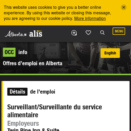
Skip to the main content
This website uses cookies to give you a better online
experience. By using this website or closing this message,
you are agreeing to our cookie policy.
More information
MENU
OCC
info
English
Offres d’emploi en Alberta
Détails
de l'emploi
Surveillant/Surveillante du service
alimentaire
Employeurs
Twin Pine Inn & Suite