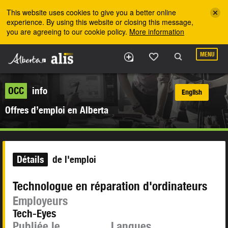
Skip to the main content
This website uses cookies to give you a better online
experience. By using this website or closing this message,
you are agreeing to our cookie policy.
More information
MENU
OCC
info
English
Offres d’emploi en Alberta
Détails
de l'emploi
Technologue en réparation d'ordinateurs
Employeurs
Tech-Eyes
Publiée le
Langues