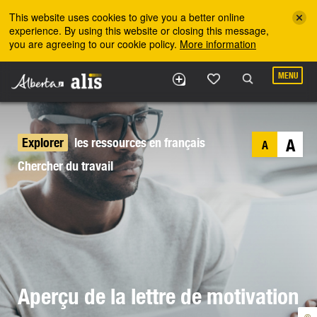
Skip to the main content
This website uses cookies to give you a better online
experience. By using this website or closing this message,
you are agreeing to our cookie policy.
More information
MENU
Explorer
les ressources en français
A
A
Chercher du travail
Aperçu de la lettre de motivation
©