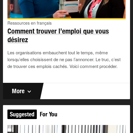
rendez-vous.
Veuillez agréer, Madame [Nom de famille]/Monsieur
Ressources en français
[Nom de famille], l’expression de mes sentiments
Comment trouver l’emploi que vous
distingués.
désirez
Les organisations embauchent tout le temps, même
Votre nom
lorsqu’elles choisissent de ne pas l’annoncer. Le truc, c’est
de trouver ces emplois cachés. Voici comment procéder.
(Si votre lettre de motivation est au format papier, laissez
trois lignes pour votre signature au-dessus de votre nom
en caractère d’imprimerie. Signez la lettre. Si vous
More
l’envoyez par courriel, vous n’avez pas besoin de
laisser d’espace avant votre nom.)
Suggested
For You