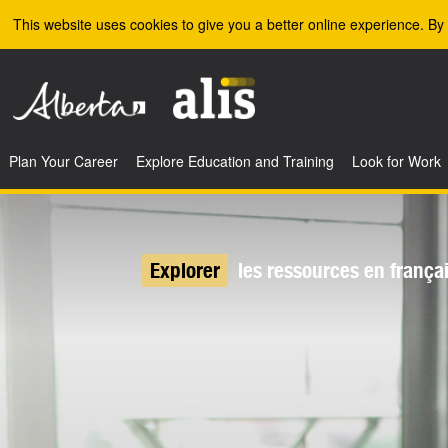
Skip to the main content
This website uses cookies to give you a better online experience. By 
Plan Your Career
Explore Education and Training
Look for Work
Explorer
les ressources en frança