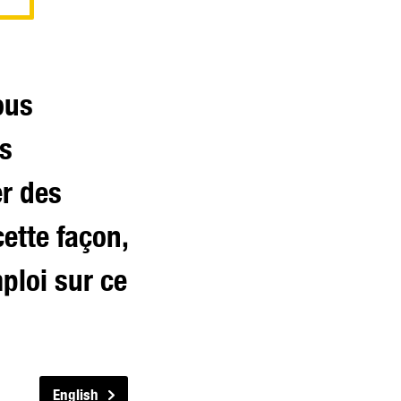
ous
us
er des
ette façon,
ploi sur ce
English