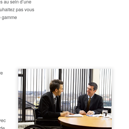
es au sein d’une
ouhaitez pas vous
ne gamme
re
vec
 de