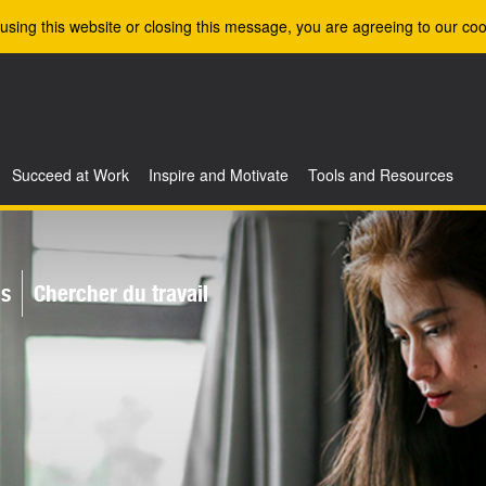
using this website or closing this message, you are agreeing to our coo
Succeed at Work
Inspire and Motivate
Tools and Resources
is
Chercher du travail