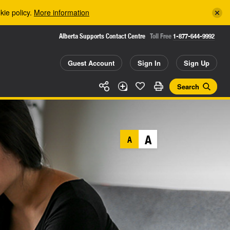
kie policy.
More information
Alberta Supports Contact Centre
Toll Free
1-877-644-9992
Guest Account
Sign In
Sign Up
Search
A
A