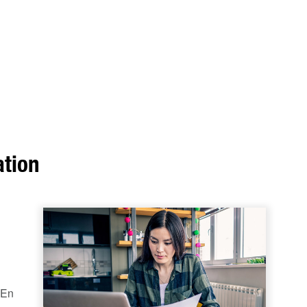
ation
 En