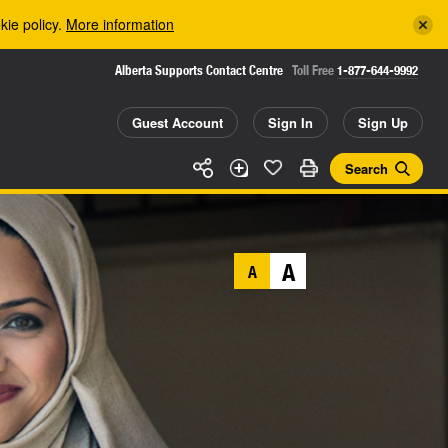
kie policy.
More information
Alberta Supports Contact Centre
Toll Free
1-877-644-9992
Guest Account
Sign In
Sign Up
Search
A
A