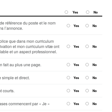
Yes
No
 de référence du poste et le nom
Yes
No
ns l’annonce.
police que dans mon curriculum
tivation et mon curriculum vitæ ont
Yes
No
ble et un aspect professionnel.
on fait au plus une page.
Yes
No
e simple et direct.
Yes
No
 courts.
Yes
No
ases commencent par « Je »
Yes
No