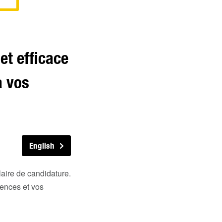
et efficace
a vos
English
laire de candidature.
tences et vos