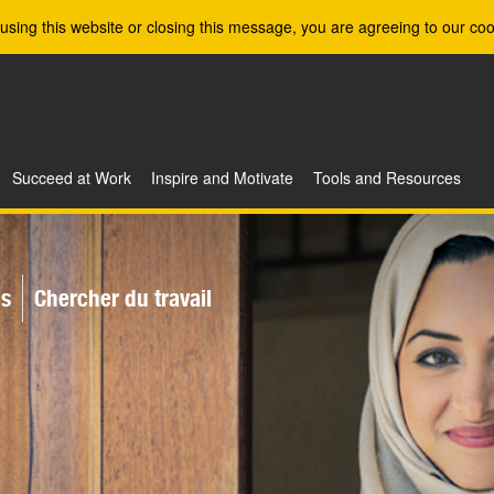
using this website or closing this message, you are agreeing to our coo
Succeed at Work
Inspire and Motivate
Tools and Resources
is
Chercher du travail