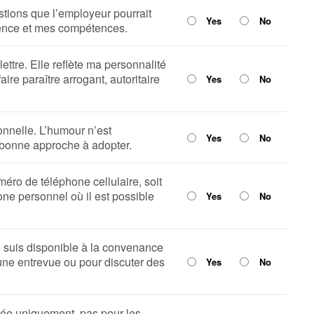
stions que l’employeur pourrait
Yes
No
ience et mes compétences.
ettre. Elle reflète ma personnalité
ire paraître arrogant, autoritaire
Yes
No
ionnelle. L’humour n’est
Yes
No
bonne approche à adopter.
méro de téléphone cellulaire, soit
ne personnel où il est possible
Yes
No
e suis disponible à la convenance
une entrevue ou pour discuter des
Yes
No
mée uniquement, pas pour les