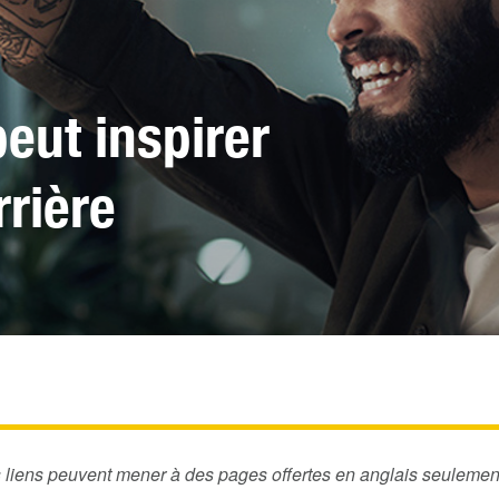
eut inspirer
rrière
s liens peuvent mener à des pages offertes en anglais seulemen