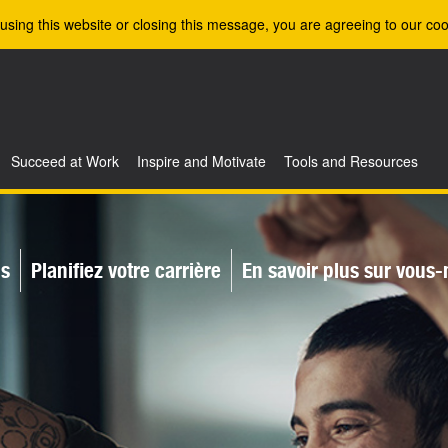
using this website or closing this message, you are agreeing to our coo
Succeed at Work
Inspire and Motivate
Tools and Resources
is
Planifiez votre carrière
En savoir plus sur vou