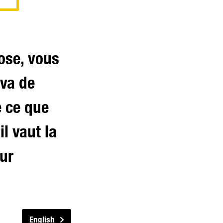
ose, vous
 va de
 ce que
il vaut la
our
English