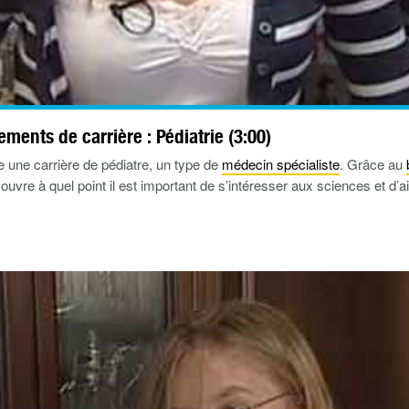
ments de carrière : Pédiatrie (3:00)
 une carrière de pédiatre, un type de
médecin spécialiste
. Grâce au
couvre à quel point il est important de s’intéresser aux sciences et d’a