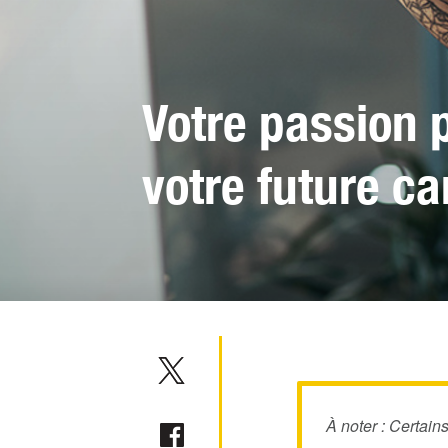
Votre passion p
votre future ca
À noter : Certain