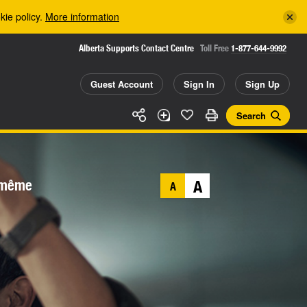
kie policy.
More information
Alberta Supports Contact Centre
Toll Free
1-877-644-9992
Guest Account
Sign In
Sign Up
Search
s-même
A
A