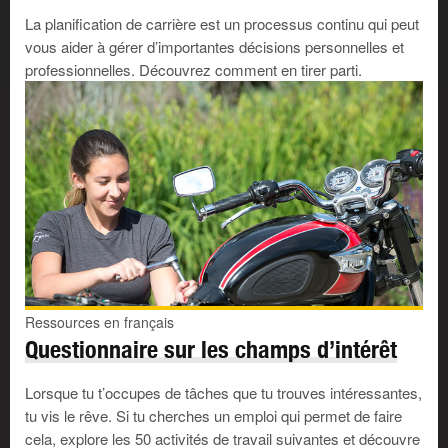
Vous les trouverez souvent dans les types
La planification de carrière est un processus continu qui peut
d’environnements de travail suivants :
vous aider à gérer d’importantes décisions personnelles et
professionnelles. Découvrez comment en tirer parti.
Entreprises de vente en gros et au détail
– p. ex.
vendeurs
,
chargés des relations publiques
,
gestionnaires
, propriétaires et exploitants
Industrie promotionnelle
– p. ex.
gestionnaires de
comptes publicitaires
,
démonstrateurs de produits
et
chargés des collectes de fonds
Industrie des services
– p. ex.
gérants de
restaurants
,
agents immobiliers
,
agents de voyages
et
vendeurs d’assurance
Par exemple, les
gérants de magasins de détail
Ressources en français
s’intéressent à la coordination de l’information afin de
Questionnaire sur les champs d’intérêt
pouvoir diriger et évaluer le fonctionnement de leurs
magasins. Ils procèdent à l’embauche ou au
Lorsque tu t’occupes de tâches que tu trouves intéressantes,
recrutement du personnel, gèrent le personnel et
tu vis le rêve. Si tu cherches un emploi qui permet de faire
attribuent des tâches.
cela, explore les 50 activités de travail suivantes et découvre