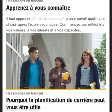
Ressources en français
prendre la situation en main;
Apprenez à vous connaître
être responsables de projets;
planifier, prendre des décisions et coordonner le
Il faut apprendre à mieux se connaître pour savoir quelle voie
travail des autres;
choisir après l’école secondaire. Commencez par réfléchir à
organiser leurs propres activités;
vos valeurs, à vos intérêts et à vos capacités.
gérer les autres;
donner des directions et des instructions;
se sentir indépendantes.
Elles présentent probablement les compétences,
valeurs et traits de caractère suivants :
Compétences
– diriger, persuader, motiver,
communiquer, vendre
Valeurs
– indépendance, argent, pouvoir, prise de
décisions, contact avec les gens
Ressources en français
Traits de caractère
– décisif, sûr de lui, audacieux,
Pourquoi la planification de carrière peut
sociable
vous être utile