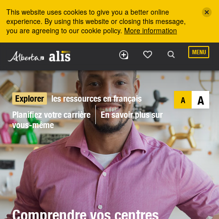
Skip to the main content
This website uses cookies to give you a better online
experience. By using this website or closing this message,
you are agreeing to our cookie policy.
More information
MENU
Explorer
les ressources en français
A
A
Planifiez votre carrière
En savoir plus sur
vous-même
Comprendre vos centres